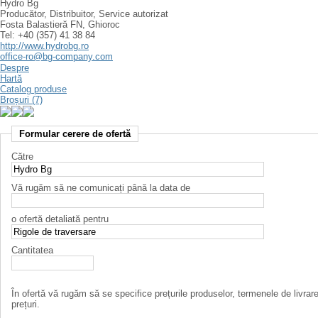
Hydro Bg
Producător, Distribuitor, Service autorizat
Fosta Balastieră FN, Ghioroc
Tel: +40 (357) 41 38 84
http://www.hydrobg.ro
office-ro@bg-company.com
Despre
Hartă
Catalog produse
Broșuri (7)
Formular cerere de ofertă
Către
Vă rugăm să ne comunicați până la data de
o ofertă detaliată pentru
Cantitatea
În ofertă vă rugăm să se specifice prețurile produselor, termenele de livrar
prețuri.