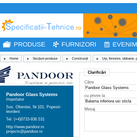
PRODUSE
FURNIZORI
EVENI
Home
Secțiuni produse
Construcții
Uși, ferestre, obloane, p
Clarificări
Către
Pandoor Glass Systems
cu privire la
Importator
Sos. Oltenitei, Nr.101, Popesti-
Mesaj
leordeni
Tel: (+4)0733-936.531
http://www.pandoor.ro
projects@pandoor.ro