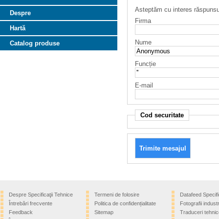
Asteptăm cu interes răspuns
Despre
Firma
Hartă
Nume
Catalog produse
Funcție
E-mail
Cod securitate
Despre Specificaţii Tehnice
Termeni de folosire
Datafeed Specifi
Întrebări frecvente
Politica de confidențialitate
Fotografii industr
Feedback
Sitemap
Traduceri tehnic