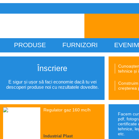
PRODUSE
FURNIZORI
EVENI
Cunoaștem 
Înscriere
tehnice și 
E sigur și ușor să faci economie dacă tu vei
Construim 
descoperi produse noi cu rezultatele dovedite.
creșterea 
Regulator gaz 160 mc/h
Facem cuno
pdf, fotog
certificate 
tehnice, le
etc.
Industrial Plast