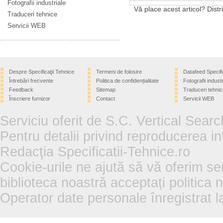
Fotografii industriale
Vă place acest articol? Distri
Traduceri tehnice
Servicii WEB
Despre Specificaţii Tehnice
Termeni de folosire
Datafeed Specifi
Întrebări frecvente
Politica de confidențialitate
Fotografii industr
Feedback
Sitemap
Traduceri tehnic
Înscriere furnizor
Contact
Servicii WEB
Serviciu oferit de S.C. Vertical Sear
Pentru detalii privind reproducerea in
Redacţia Specificatii-Tehnice.ro
Cookie-urile ne ajută să vă oferim se
biblioteca noastră acceptați politica 
Operator date personale înregistra