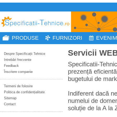
PRODUSE
FURNIZORI
EVENI
Servicii WE
Despre Specificații Tehnice
Intrebări frecvente
Specificatii-Tehni
Feedback
prezență
eficientă
Înscriere companie
bugetului de mark
Termeni de folosire
Indiferent
dacă
ne
Politica de confidențialitate
Sitemap
numelui de
domen
Contact
soluție
de
la A la