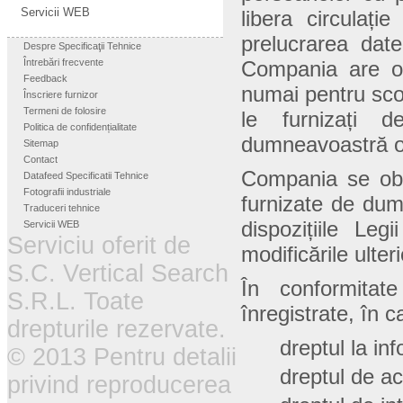
Servicii WEB
libera circulați
prelucrarea date
Despre Specificaţii Tehnice
Întrebări frecvente
Compania are obl
Feedback
numai pentru scop
Înscriere furnizor
Termeni de folosire
le furnizați 
Politica de confidențialitate
dumneavoastră or
Sitemap
Contact
Compania se obli
Datafeed Specificatii Tehnice
Fotografii industriale
furnizate de dum
Traduceri tehnice
dispozițiile Leg
Servicii WEB
Serviciu oferit de
modificările ulter
S.C. Vertical Search
În conformitate
S.R.L. Toate
înregistrate, în 
drepturile rezervate.
dreptul la in
© 2013 Pentru detalii
dreptul de ac
privind reproducerea