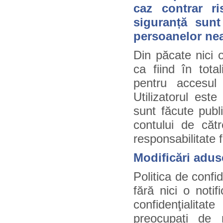
caz contrar ri
siguranță sunt
persoanelor nea
Din păcate nici 
ca fiind în tot
pentru accesul
Utilizatorul est
sunt făcute publ
contului de căt
responsabilitate 
Modificări aduse
Politica de confid
fără nici o notif
confidenţialita
preocupaţi de 