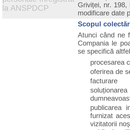
Griviței, nr. 198
la ANSPDCP
modificare date 
Scopul colectări
Atunci când ne f
Compania le poat
se specifică altfel
procesarea c
oferirea de 
facturare
soluționare
dumneavoas
publicarea i
furnizat aces
vizitatorii n