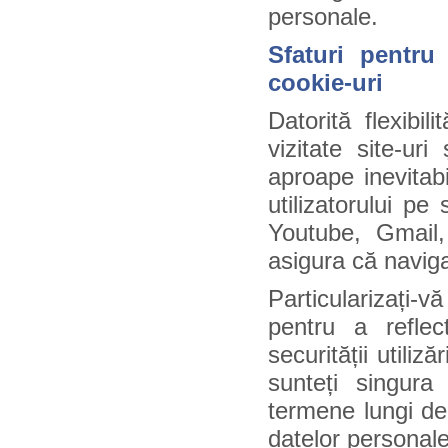
personale.
Sfaturi pentru
cookie-uri
Datorită flexibil
vizitate site-ur
aproape inevitab
utilizatorului pe 
Youtube, Gmail,
asigura că navigaț
Particularizați-v
pentru a reflec
securității utiliz
sunteți singura
termene lungi de 
datelor personale