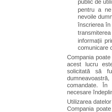
public de util
pentru a ne
nevoile dum
înscrierea în
transmiterea 
informații p
comunicare cu
Compania poate d
acest lucru es
solicitată să 
dumneavoastră, 
comandate. În 
necesare îndeplinir
Utilizarea datelor
Compania poate f