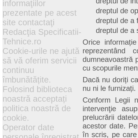
dreptul de in
informaţiilor
dreptul de op
prezentate pe acest
dreptul de a f
site contactaţi
dreptul de a s
Redacţia Specificatii-
Tehnice.ro
Orice informați
Cookie-urile ne ajută
reprezentând c
dumneavoastră pe
să vă oferim servicii
cu scopurile men
continuu
îmbunătățite.
Dacă nu doriți c
nu ni le furnizați.
Folosind biblioteca
noastră acceptați
Conform Legii n
politica noastră de
intervenţie as
prelucrării datel
cookie.
acestor date. Pen
Operator date
în scris, pe care
personale înregistrat