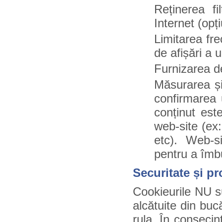
Reținerea fi
Internet (opț
Limitarea fre
de afișări a 
Furnizarea de
Măsurarea și 
confirmarea 
conținut est
web-site (ex:
etc). Web-si
pentru a îmbun
Securitate și pr
Cookieurile NU su
alcătuite din buc
rula. În consecin