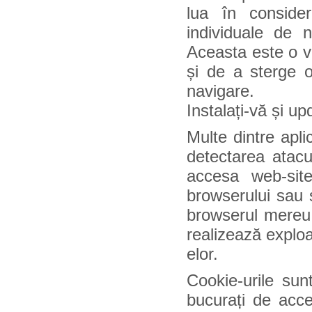
lua în conside
individuale de 
Aceasta este o va
și de a sterge o
navigare.
Instalați-vă și up
Multe dintre apli
detectarea atacur
accesa web-site
browserului sau 
browserul mereu 
realizează exploa
elor.
Cookie-urile sun
bucurați de acce