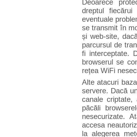
Deoarece protecț
dreptul fiecărui
eventuale problem
se transmit în mo
și web-site, dac
parcursul de tran
fi interceptate.
browserul se con
rețea WiFi nesec
Alte atacuri baza
servere. Dacă un
canale criptate, 
păcăli browserel
nesecurizate. At
accesa neautoriza
la alegerea meto