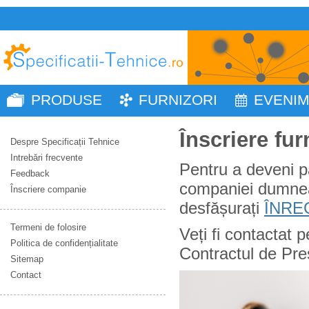
PRODUSE
FURNIZORI
EVENI
Înscriere fur
Despre Specificații Tehnice
Intrebări frecvente
Pentru a deveni p
Feedback
companiei dumneav
Înscriere companie
desfășurați
ÎNREG
Termeni de folosire
Veți fi contactat 
Politica de confidențialitate
Contractul de Pres
Sitemap
Contact