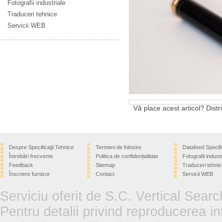
Fotografii industriale
Traduceri tehnice
Servicii WEB
Vă place acest articol? Distri
Despre Specificaţii Tehnice
Termeni de folosire
Datafeed Specifi
Întrebări frecvente
Politica de confidențialitate
Fotografii industr
Feedback
Sitemap
Traduceri tehnic
Înscriere furnizor
Contact
Servicii WEB
Serviciu oferit de S.C. Vertical Sear
Pentru detalii privind reproducerea in