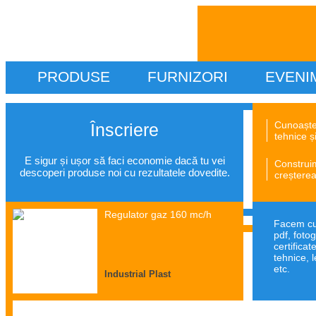
PRODUSE
FURNIZORI
EVENI
Cunoaște
Înscriere
tehnice și
E sigur și ușor să faci economie dacă tu vei
Construim
descoperi produse noi cu rezultatele dovedite.
creșterea
Regulator gaz 160 mc/h
Facem cun
pdf, foto
certificat
tehnice, l
etc.
Industrial Plast